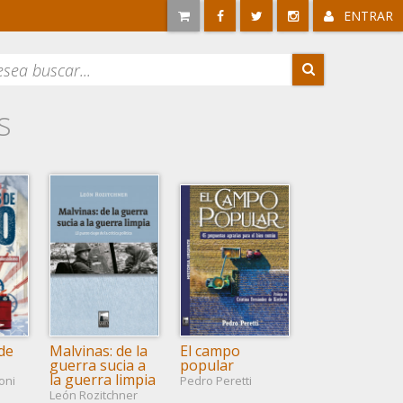
ENTRAR
s
de
Malvinas: de la
El campo
guerra sucia a
popular
la guerra limpia
oni
Pedro Peretti
León Rozitchner