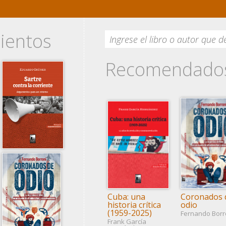
ientos
Recomendado
Cuba: una
Coronados 
historia crítica
odio
(1959-2025)
Fernando Borr
Frank García